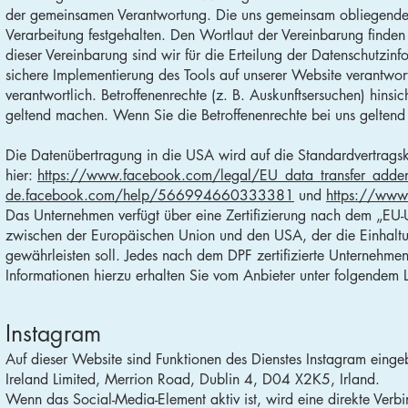
der gemeinsamen Verantwortung. Die uns gemeinsam obliegenden
Verarbeitung festgehalten. Den Wortlaut der Vereinbarung finden
dieser Vereinbarung sind wir für die Erteilung der Datenschutzin
sichere Implementierung des Tools auf unserer Website verantwor
verantwortlich. Betroffenenrechte (z. B. Auskunftsersuchen) hins
geltend machen. Wenn Sie die Betroffenenrechte bei uns geltend 
Die Datenübertragung in die USA wird auf die Standardvertragskl
hier:
https://www.facebook.com/legal/EU_data_transfer_add
de.facebook.com/help/566994660333381
und
https://www
Das Unternehmen verfügt über eine Zertifizierung nach dem „EU
zwischen der Europäischen Union und den USA, der die Einhalt
gewährleisten soll. Jedes nach dem DPF zertifizierte Unternehmen
Informationen hierzu erhalten Sie vom Anbieter unter folgendem 
Instagram
Auf dieser Website sind Funktionen des Dienstes Instagram eing
Ireland Limited, Merrion Road, Dublin 4, D04 X2K5, Irland.
Wenn das Social-Media-Element aktiv ist, wird eine direkte Verb